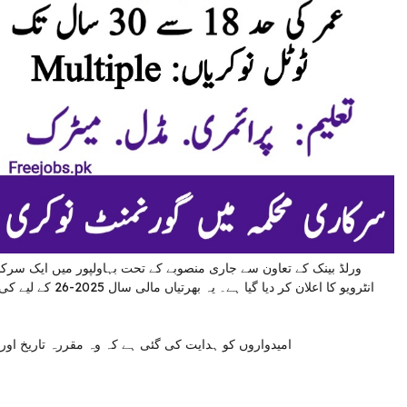
ورلڈ بینک کے تعاون سے جاری منصوبے کے تحت بہاولپور میں ایک سرکار
انٹرویو کا اعلان ک
امیدواروں کو ہدایت کی گئی ہے کہ وہ مقررہ تاریخ او