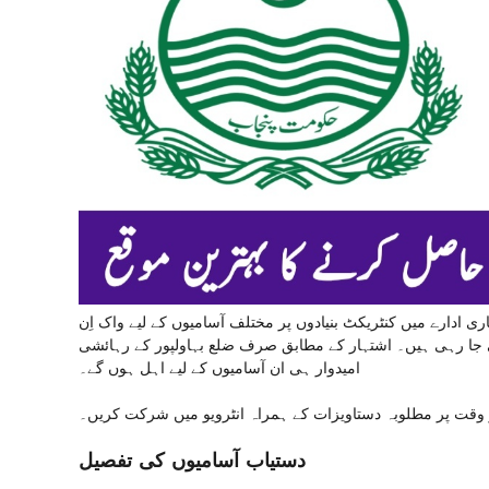
ی ادارے میں کنٹریکٹ بنیادوں پر مختلف آسامیوں کے لیے واک اِن
ر دیا گیا ہے۔ یہ بھرتیاں مالی سال 2025-26 کے لیے کی جا رہی ہیں۔ اشتہار کے مطابق صرف ضلع بہاولپور کے رہائشی
امیدوار ہی ان آسامیوں کے لیے اہل ہوں گے۔
ر وقت پر مطلوبہ دستاویزات کے ہمراہ انٹرویو میں شرکت کریں۔
دستیاب آسامیوں کی تفصیل