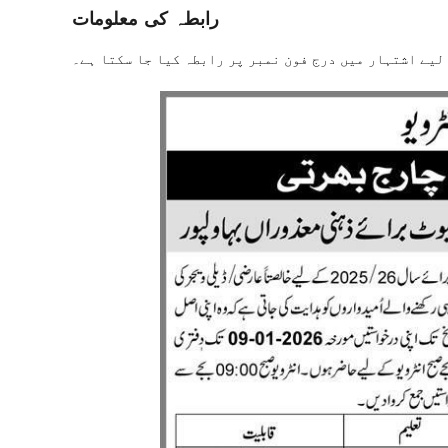
رابطہ کی معلومات
لیے اشتہار میں درج فون نمبر پر رابطہ کیا جا سکتا ہے۔