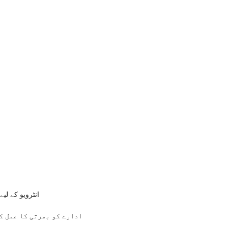
انٹرویو کے ل
ادارے کو بھرتی کا عمل ک