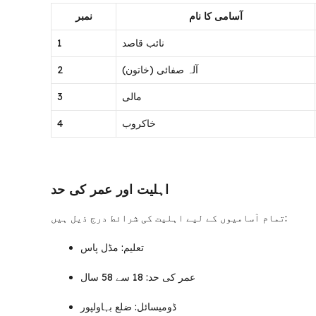
آسامی کا نام
نمبر
1
نائب قاصد
2
آلہ صفائی (خاتون)
3
مالی
4
خاکروب
اہلیت اور عمر کی حد
تمام آسامیوں کے لیے اہلیت کی شرائط درج ذیل ہیں:
تعلیم: مڈل پاس
عمر کی حد: 18 سے 58 سال
ڈومیسائل: ضلع بہاولپور